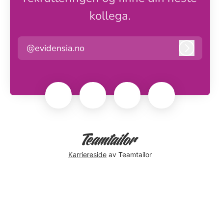
kollega.
@evidensia.no
Logg in
Karriereside
av Teamtailor