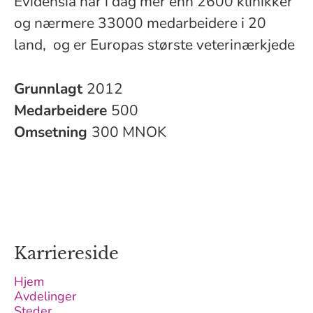
Evidensia har i dag mer enn 2600 klinikker
og nærmere 33000 medarbeidere i 20
land, og er Europas største veterinærkjede
Grunnlagt
2012
Medarbeidere
500
Omsetning
300 MNOK
Karriereside
Hjem
Avdelinger
Steder