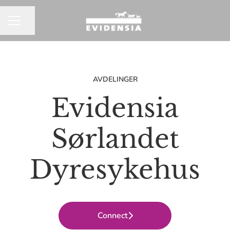
Del siden
KARRIEREMENY
AVDELINGER
Evidensia
Sørlandet
Dyresykehus
Connect