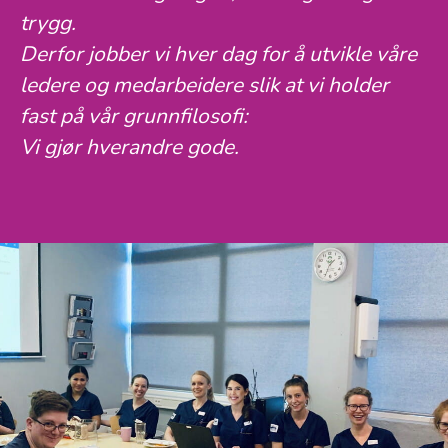
trygg.
Derfor jobber vi hver dag for å utvikle våre
ledere og medarbeidere slik at vi holder
fast på vår grunnfilosofi:
Vi gjør hverandre gode.