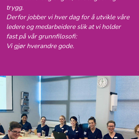
trygg.
Derfor jobber vi hver dag for å utvikle våre
ledere og medarbeidere slik at vi holder
fast på vår grunnfilosofi:
Vi gjør hverandre gode.