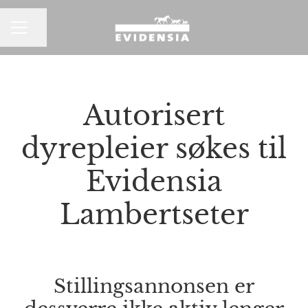
Del siden
KARRIEREMENY
Autorisert
dyrepleier søkes til
Evidensia
Lambertseter
Stillingsannonsen er