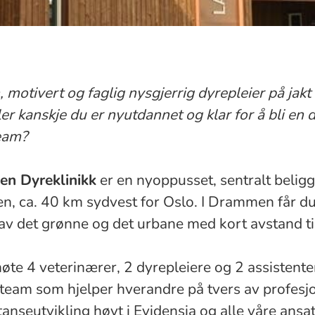
, motivert og faglig nysgjerrig dyrepleier på jakt
ler kanskje du er nyutdannet og klar for å bli en d
eam?
en Dyreklinikk
er en nyoppusset, sentralt beligg
, ca. 40 km sydvest for Oslo. I Drammen får du
v det grønne og det urbane med kort avstand t
øte 4 veterinærer, 2 dyrepleiere og 2 assistenter.
eam som hjelper hverandre på tvers av profesjo
anseutvikling høyt i Evidensia og alle våre ansat