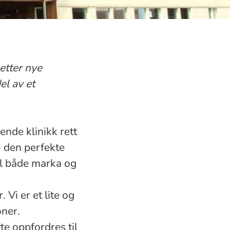
 etter nye
el av et
ende klinikk rett
 den perfekte
il både marka og
 Vi er et lite og
ner.
te oppfordres til