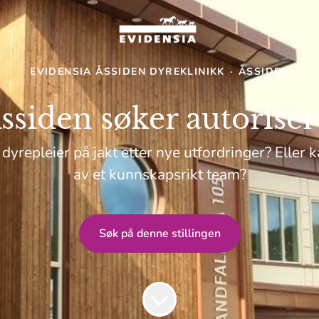
EVIDENSIA ÅSSIDEN DYREKLINIKK
·
ÅSSIDEN
ssiden søker autoriser
 dyrepleier på jakt etter nye utfordringer? Eller k
av et kunnskapsrikt team?
Søk på denne stillingen