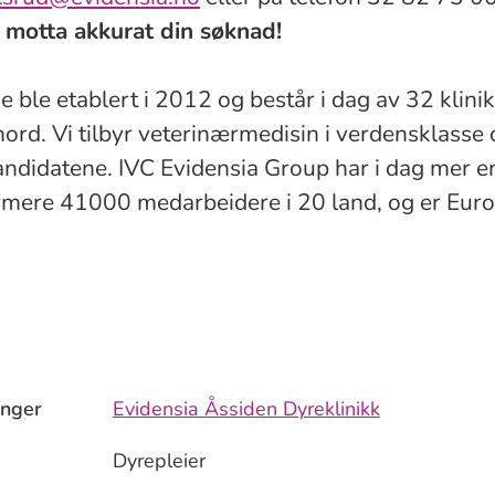
 å motta akkurat din søknad!
e ble etablert i 2012 og består i dag av 32 klini
 nord. Vi tilbyr veterinærmedisin i verdensklasse o
kandidatene. IVC Evidensia Group har i dag mer 
rmere 41000 medarbeidere i 20 land, og er Euro
inger
Evidensia Åssiden Dyreklinikk
Dyrepleier