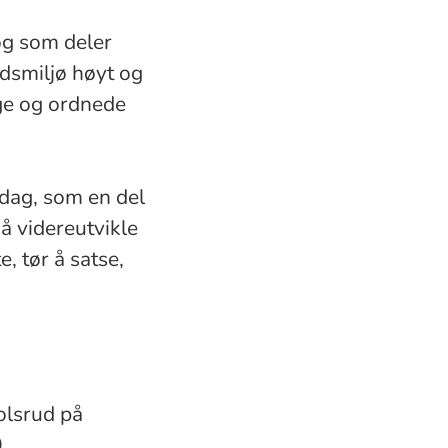
og som deler
idsmiljø høyt og
gge og ordnede
sdag, som en del
 å videreutvikle
, tør å satse,
olsrud på
.