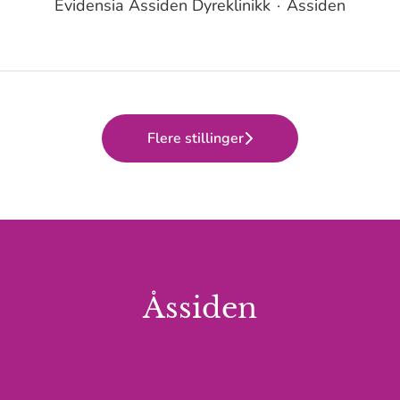
Evidensia Åssiden Dyreklinikk
·
Åssiden
Flere stillinger
Åssiden