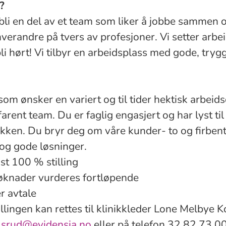
?
bli en del av et team som liker å jobbe sammen 
erandre på tvers av profesjoner. Vi setter arbe
li hørt! Vi tilbyr en arbeidsplass med gode, try
 som ønsker en variert og til tider hektisk arbeid
arent team. Du er faglig engasjert og har lyst til
ikken. Du bryr deg om våre kunder- to og firbente
og gode løsninger.
st 100 % stilling
øknader vurderes fortløpende
er avtale
lingen kan rettes til klinikkleder Lone Melbye K
lsrud@evidensia.no
eller på telefon 32 82 73 00