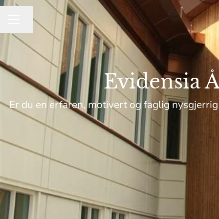
Del siden
KARRIEREMENY
Evidensia Å
Er du en erfaren, motivert og faglig nysgjerrig