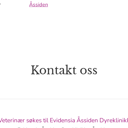
r
Åssiden
Kontakt oss
Veterinær søkes til Evidensia Åssiden Dyreklinik