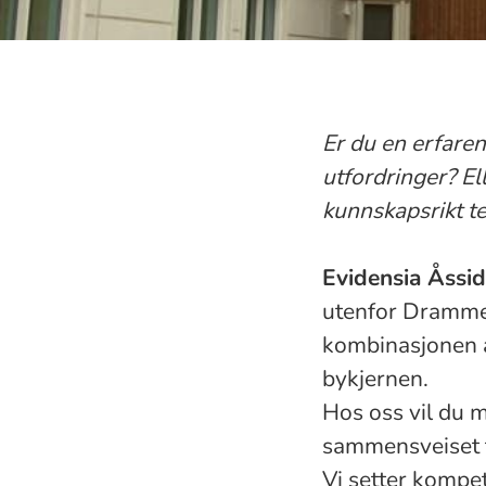
Er du en erfaren
utfordringer? El
kunnskapsrikt t
Evidensia Åssid
utenfor Drammen
kombinasjonen a
bykjernen.
Hos oss vil du m
sammensveiset t
Vi setter kompet