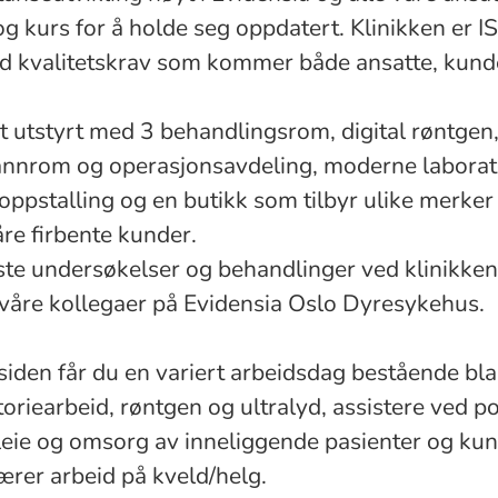
g kurs for å holde seg oppdatert. Klinikken er IS
d kvalitetskrav som kommer både ansatte, kund
t utstyrt med 3 behandlingsrom, digital røntgen,
tannrom og operasjonsavdeling, moderne laborat
ppstalling og en butikk som tilbyr ulike merker
åre firbente kunder.
este undersøkelser og behandlinger ved klinikken 
åre kollegaer på Evidensia Oslo Dyresykehus.
siden får du en variert arbeidsdag bestående bla
toriearbeid, røntgen og ultralyd, assistere ved po
leie og omsorg av inneliggende pasienter og ku
ærer arbeid på kveld/helg.