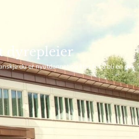
t dyrepleier
anskje du er nyutdannet og klar for å bli en del