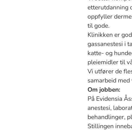
etterutdanning o
oppfyller derme
til gode.
Klinikken er god
gassanestesi i 
katte- og hundeo
pleiemidler til v
Vi utfører de fl
samarbeid med v
Om jobben:
På Evidensia Ås
anestesi, labora
behandlinger, p
Stillingen inneb