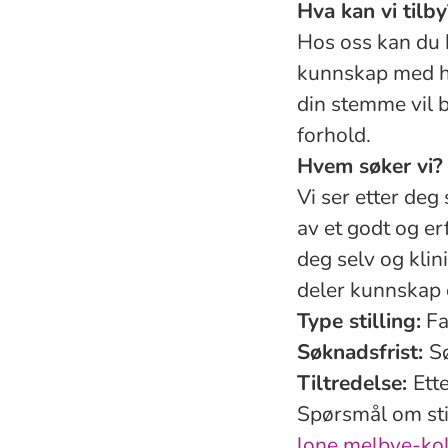
Hva kan vi tilby
Hos oss kan du 
kunnskap med hv
din stemme vil b
forhold.
Hvem søker vi?
Vi ser etter deg
av et godt og erf
deg selv og klin
deler kunnskap 
Type stilling:
Fa
Søknadsfrist:
S
Tiltredelse:
Ett
Spørsmål om stil
lone.melbye-ko