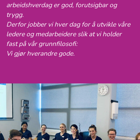
arbeidshverdag er god, forutsigbar og
trygg.
Derfor jobber vi hver dag for å utvikle våre
ledere og medarbeidere slik at vi holder
fast på vår grunnfilosofi:
Vi gjør hverandre gode.