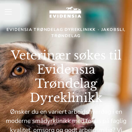
Del siden
KARRIEREMENY
EVIDENSIA TRØNDELAG DYREKLINIKK
·
JAKOBSLI,
TRØNDELAG
Veterinær søkes til
Evidensia
Trøndelag
Dyreklinikk
Ønsker du en variert arbeidshverdag i en
moderne smådyrklinikk med fokus på faglig
kvalitet, omsorg og godt arbeidsmiljø? Vi