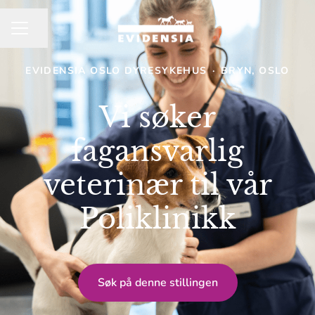
Del siden
KARRIEREMENY
EVIDENSIA OSLO DYRESYKEHUS
·
BRYN, OSLO
Vi søker
fagansvarlig
veterinær til vår
Poliklinikk
Søk på denne stillingen