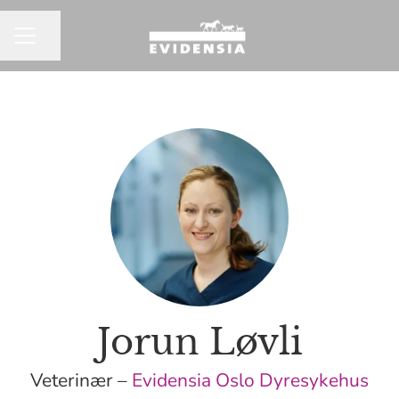
Del siden
KARRIEREMENY
Jorun Løvli
Veterinær –
Evidensia Oslo Dyresykehus