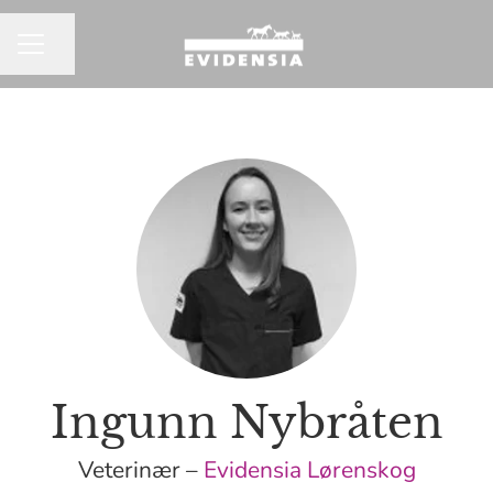
Del siden
KARRIEREMENY
Ingunn Nybråten
Veterinær –
Evidensia Lørenskog